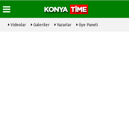
Videolar
Galeriler
Yazarlar
Üye Paneli
Üye Paneli
Hava
Köşe
Konya
Durumu
Yazarları
Time
Haber
Radyo
Arşivi
Gazete
Video
Manşetleri
Galeri
Hakkımızda
Gazete
Arşivi
Anketler
Foto
Künye
Galeri
Günün
Biyografiler
İletişim
Haberleri
Etkinlikler