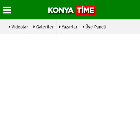
Videolar
Galeriler
Yazarlar
Üye Paneli
Üye Paneli
Hava
Köşe
Konya
Durumu
Yazarları
Time
Haber
Radyo
Arşivi
Gazete
Video
Manşetleri
Galeri
Hakkımızda
Gazete
Arşivi
Anketler
Foto
Künye
Galeri
Günün
Biyografiler
İletişim
Haberleri
Etkinlikler