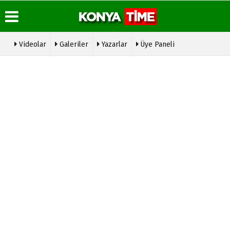
Videolar
Galeriler
Yazarlar
Üye Paneli
Üye Paneli
Hava
Köşe
Konya
Durumu
Yazarları
Time
Haber
Radyo
Arşivi
Gazete
Video
Manşetleri
Galeri
Hakkımızda
Gazete
Arşivi
Anketler
Foto
Künye
Galeri
Günün
Biyografiler
İletişim
Haberleri
Etkinlikler