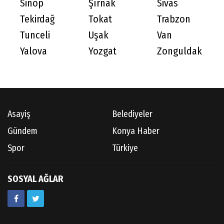
Sinop
Şırnak
Sivas
Tekirdağ
Tokat
Trabzon
Tunceli
Uşak
Van
Yalova
Yozgat
Zonguldak
Asayiş
Belediyeler
Gündem
Konya Haber
Spor
Türkiye
SOSYAL AĞLAR