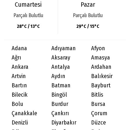
Cumartesi
Pazar
Parçalı Bulutlu
Parçalı Bulutlu
28°C / 13°C
29°C / 15°C
Adana
Adıyaman
Afyon
Ağrı
Aksaray
Amasya
Ankara
Antalya
Ardahan
Artvin
Aydın
Balıkesir
Bartın
Batman
Bayburt
Bilecik
Bingöl
Bitlis
Bolu
Burdur
Bursa
Çanakkale
Çankırı
Çorum
Denizli
Diyarbakır
Düzce