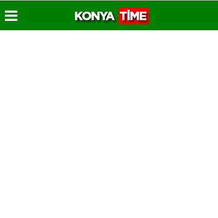
Üye Paneli
Hava
Köşe
Konya
Durumu
Yazarları
Time
Haber
Radyo
Arşivi
Gazete
Video
Manşetleri
Galeri
Hakkımızda
Gazete
Arşivi
Anketler
Foto
Künye
Galeri
Günün
Biyografiler
İletişim
Haberleri
Etkinlikler