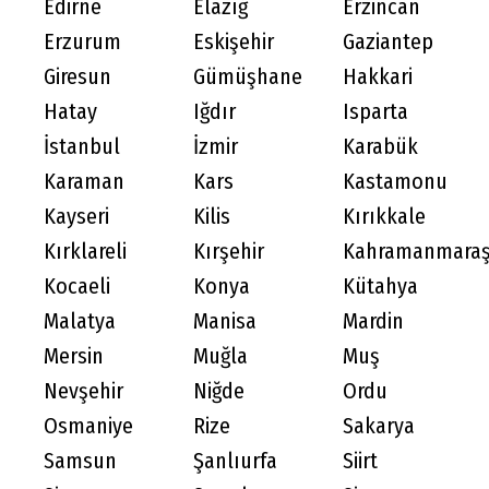
Edirne
Elazığ
Erzincan
Erzurum
Eskişehir
Gaziantep
Giresun
Gümüşhane
Hakkari
Hatay
Iğdır
Isparta
İstanbul
İzmir
Karabük
Karaman
Kars
Kastamonu
Kayseri
Kilis
Kırıkkale
Kırklareli
Kırşehir
Kahramanmara
Kocaeli
Konya
Kütahya
Malatya
Manisa
Mardin
Mersin
Muğla
Muş
Nevşehir
Niğde
Ordu
Osmaniye
Rize
Sakarya
Samsun
Şanlıurfa
Siirt