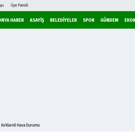
Üye Paneli
arı
ONYA HABER
ASAYIŞ
BELEDIYELER
SPOR
GÜNDEM
EKO
mu
Köşe Yazarları
şetleri
Video Galeri
Foto Galeri
r
Etkinlikler
 Kırklareli Hava Durumu