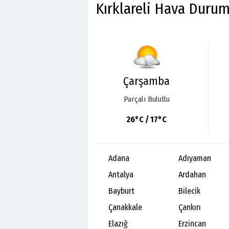
Kırklareli Hava Duru
Çarşamba
Parçalı Bulutlu
26°C / 17°C
Adana
Adıyaman
Antalya
Ardahan
Bayburt
Bilecik
Çanakkale
Çankırı
Elazığ
Erzincan