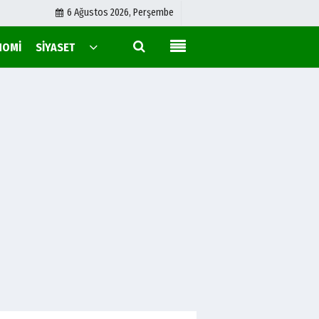
6 Ağustos 2026, Perşembe
NOMI
SIYASET
Konya Time Radyo
Hakkımızda
Künye
İletişim