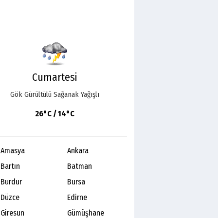
Cumartesi
Gök Gürültülü Sağanak Yağışlı
26°C / 14°C
Amasya
Ankara
Bartın
Batman
Burdur
Bursa
Düzce
Edirne
Giresun
Gümüşhane