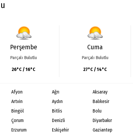
mu
Perşembe
Cuma
Parçalı Bulutlu
Parçalı Bulutlu
26°C / 16°C
27°C / 14°C
Afyon
Ağrı
Aksaray
Artvin
Aydın
Balıkesir
Bingöl
Bitlis
Bolu
Çorum
Denizli
Diyarbakır
Erzurum
Eskişehir
Gaziantep