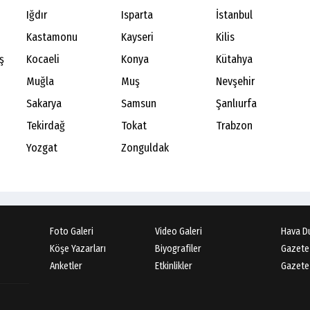
Iğdır
Isparta
İstanbul
Kastamonu
Kayseri
Kilis
ş
Kocaeli
Konya
Kütahya
Muğla
Muş
Nevşehir
Sakarya
Samsun
Şanlıurfa
Tekirdağ
Tokat
Trabzon
Yozgat
Zonguldak
Foto Galeri
Video Galeri
Hava D
Köşe Yazarları
Biyografiler
Gazete
Anketler
Etkinlikler
Gazete 