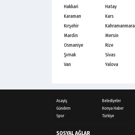
Hakkari
Hatay
Karaman
Kars
Kırşehir
Kahramanmara
Mardin
Mersin
Osmaniye
Rize
Şırnak
Sivas
Van
Yalova
Asayiş
Belediyeler
Gündem
Konya Haber
Spor
Türkiye
SOSYAL AĞLAR