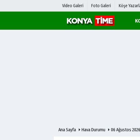
Video Galeri
Foto Galeri
Köşe Yazarl
K
Üye Paneli
Hava Duru
Haber Arşivi
Gazete Man
Gazete Arşivi
Anketler
Günün Haberleri
Biyografile
Ana Sayfa
Hava Durumu
06 Ağustos 2026