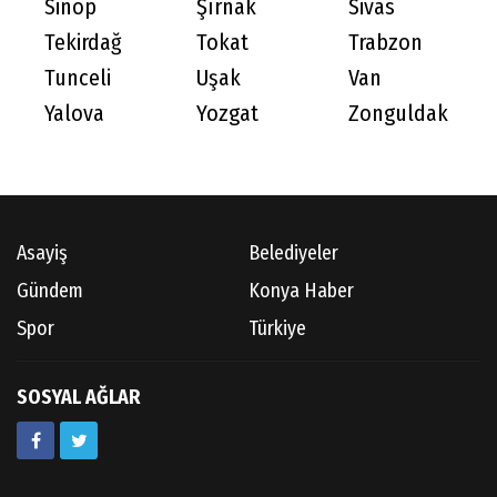
Sinop
Şırnak
Sivas
Tekirdağ
Tokat
Trabzon
Tunceli
Uşak
Van
Yalova
Yozgat
Zonguldak
Asayiş
Belediyeler
Gündem
Konya Haber
Spor
Türkiye
SOSYAL AĞLAR