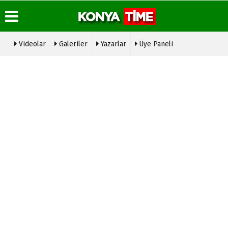
Videolar
Galeriler
Yazarlar
Üye Paneli
Üye Paneli
Hava
Köşe
Konya
Durumu
Yazarları
Time
Haber
Radyo
Arşivi
Gazete
Video
Manşetleri
Galeri
Hakkımızda
Gazete
Arşivi
Anketler
Foto
Künye
Galeri
Günün
Biyografiler
İletişim
Haberleri
Etkinlikler