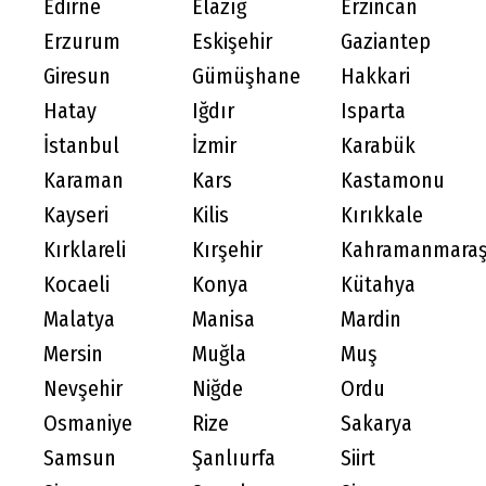
Edirne
Elazığ
Erzincan
Erzurum
Eskişehir
Gaziantep
Giresun
Gümüşhane
Hakkari
Hatay
Iğdır
Isparta
İstanbul
İzmir
Karabük
Karaman
Kars
Kastamonu
Kayseri
Kilis
Kırıkkale
Kırklareli
Kırşehir
Kahramanmara
Kocaeli
Konya
Kütahya
Malatya
Manisa
Mardin
Mersin
Muğla
Muş
Nevşehir
Niğde
Ordu
Osmaniye
Rize
Sakarya
Samsun
Şanlıurfa
Siirt