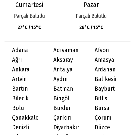
Cumartesi
Pazar
Parçalı Bulutlu
Parçalı Bulutlu
27°C / 15°C
26°C / 15°C
Adana
Adıyaman
Afyon
Ağrı
Aksaray
Amasya
Ankara
Antalya
Ardahan
Artvin
Aydın
Balıkesir
Bartın
Batman
Bayburt
Bilecik
Bingöl
Bitlis
Bolu
Burdur
Bursa
Çanakkale
Çankırı
Çorum
Denizli
Diyarbakır
Düzce