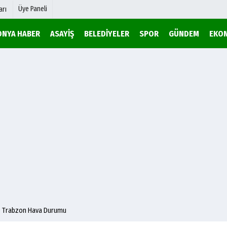
Üye Paneli
arı
ONYA HABER
ASAYIŞ
BELEDIYELER
SPOR
GÜNDEM
EKO
mu
Köşe Yazarları
şetleri
Video Galeri
Foto Galeri
r
Etkinlikler
6 Trabzon Hava Durumu