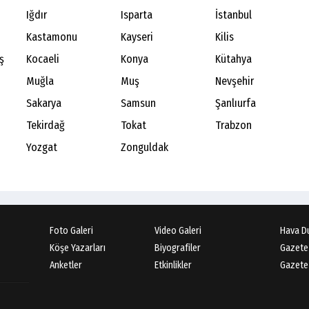
Iğdır
Isparta
İstanbul
Kastamonu
Kayseri
Kilis
ş
Kocaeli
Konya
Kütahya
Muğla
Muş
Nevşehir
Sakarya
Samsun
Şanlıurfa
Tekirdağ
Tokat
Trabzon
Yozgat
Zonguldak
Foto Galeri
Video Galeri
Hava D
Köşe Yazarları
Biyografiler
Gazete
Anketler
Etkinlikler
Gazete 