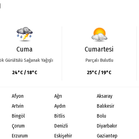
u
Cuma
Cumartesi
ök Gürültülü Sağanak Yağışlı
Parçalı Bulutlu
24°C / 18°C
25°C / 19°C
Afyon
Ağrı
Aksaray
Artvin
Aydın
Balıkesir
Bingöl
Bitlis
Bolu
Çorum
Denizli
Diyarbakır
Erzurum
Eskişehir
Gaziantep