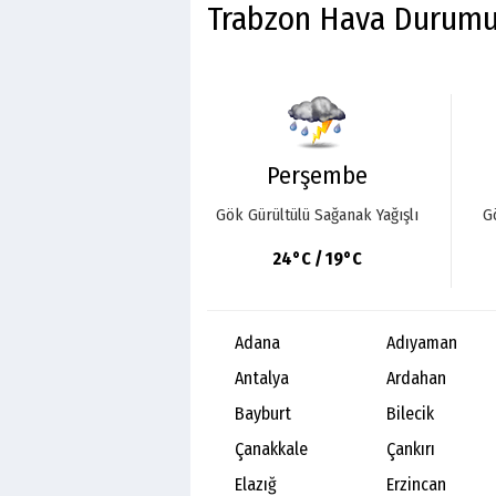
Trabzon Hava Durum
Perşembe
Gök Gürültülü Sağanak Yağışlı
G
24°C / 19°C
Adana
Adıyaman
Antalya
Ardahan
Bayburt
Bilecik
Çanakkale
Çankırı
Elazığ
Erzincan