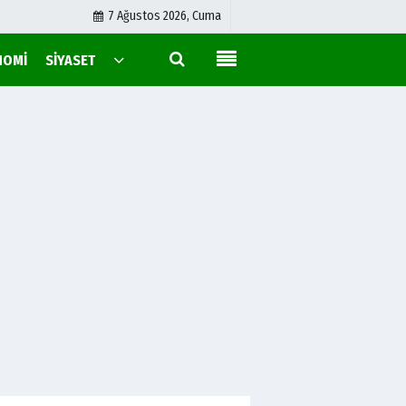
7 Ağustos 2026, Cuma
NOMI
SIYASET
Konya Time Radyo
Hakkımızda
Künye
İletişim