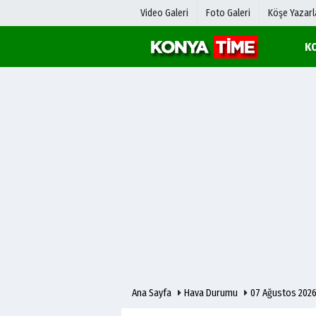
Video Galeri
Foto Galeri
Köşe Yazarl
K
Üye Paneli
Hava Duru
Haber Arşivi
Gazete Man
Gazete Arşivi
Anketler
Günün Haberleri
Biyografile
Ana Sayfa
Hava Durumu
07 Ağustos 202